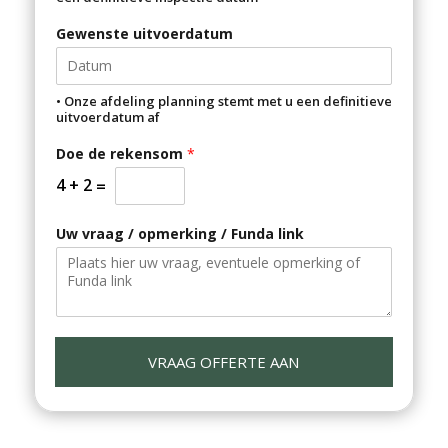
t
m
e
e
Gewenste uitvoerdatum
• Onze afdeling planning stemt met u een definitieve
uitvoerdatum af
Doe de rekensom
*
4
+
2
=
Uw vraag / opmerking / Funda link
VRAAG OFFERTE AAN