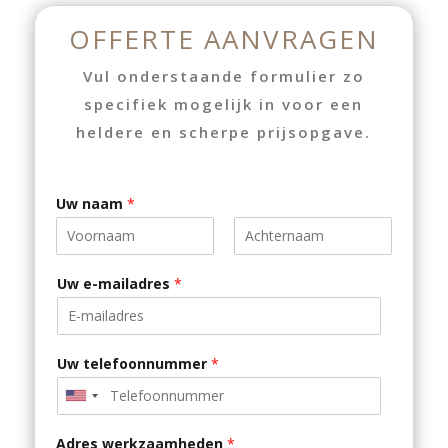
OFFERTE AANVRAGEN
Vul onderstaande formulier zo
specifiek mogelijk in voor een
heldere en scherpe prijsopgave.
Uw naam
*
V
A
o
c
Uw e-mailadres
*
o
h
r
t
n
e
a
r
a
n
Uw telefoonnummer
*
m
a
a
U
m
n
Adres werkzaamheden
*