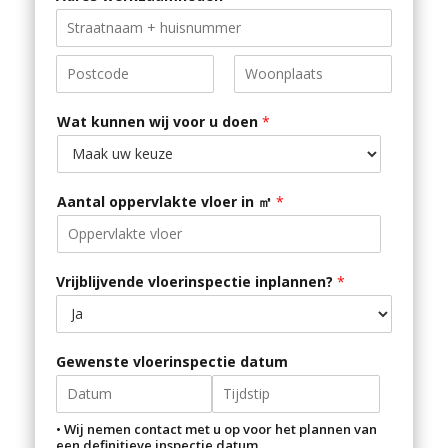
i
t
A
e
d
d
d
C
S
r
i
t
e
Wat kunnen wij voor u doen
*
S
t
a
s
y
t
s
t
e
L
a
/
i
P
n
Aantal oppervlakte vloer in ㎡
*
t
r
e
o
1
e
v
i
s
n
Vrijblijvende vloerinspectie inplannen?
*
+
c
e
1
/
R
e
Gewenste vloerinspectie datum
g
i
o
D
T
n
• Wij nemen contact met u op voor het plannen van
a
i
een definitieve inspectie datum